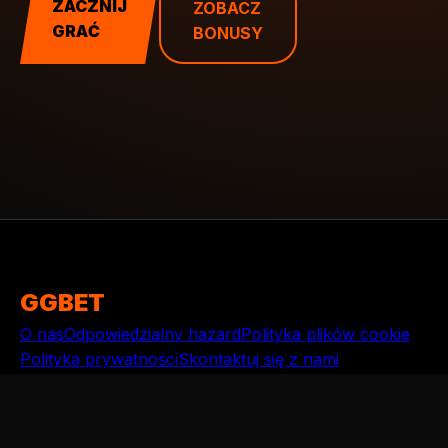
ZACZNIJ
ZOBACZ
GRAĆ
BONUSY
GGBET
O nas
Odpowiedzialny hazard
Polityka plików cookie
Polityka prywatności
Skontaktuj się z nami
© 2026 GGBET Casino. All rights reserved. Gambling can be