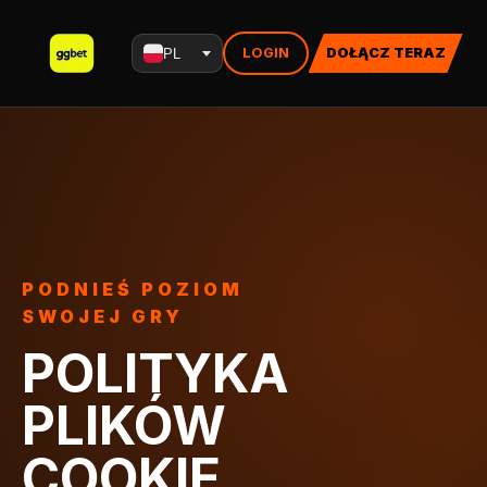
LOGIN
DOŁĄCZ TERAZ
PL
PODNIEŚ POZIOM
SWOJEJ GRY
POLITYKA
PLIKÓW
COOKIE