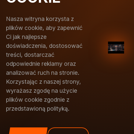
Nasza witryna korzysta z
plików cookie, aby zapewnić
Ci jak najlepsze
doświadczenia, dostosować
treści, dostarczać
odpowiednie reklamy oraz
analizować ruch na stronie.
Korzystając z naszej strony,
wyrażasz zgodę na użycie
plików cookie zgodnie z
przedstawioną polityką.